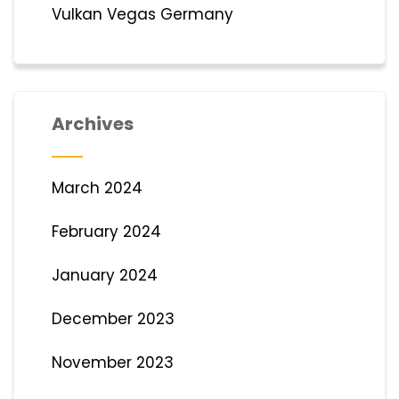
Vulkan Vegas Germany
Archives
March 2024
February 2024
January 2024
December 2023
November 2023