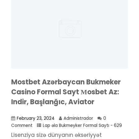
Mostbet Azərbaycan Bukmeker
Casino Formal Sayt Мosbet Az:
Indir, Başlanğıc, Aviator
February 23, 2024
Administrador
0
Comment
Lap əla Bukmeyker Formal Saytı - 629
Lisenziya sizə dünyanın əksəriyyət