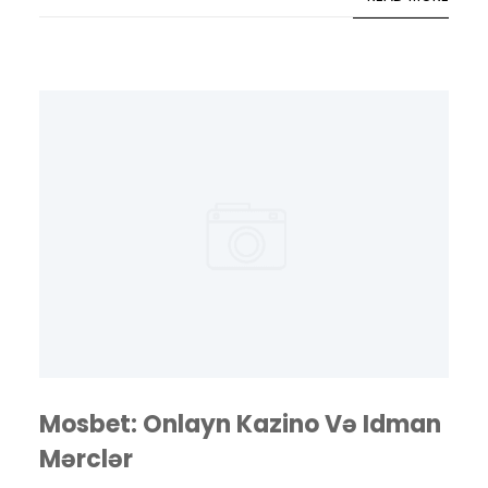
Mosbet: Onlayn Kazino Və Idman
Mərclər