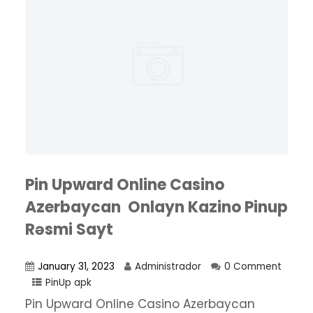
Pin Upward Online Casino
Azerbaycan ️ Onlayn Kazino Pinup
Rəsmi Sayt
January 31, 2023
Administrador
0 Comment
PinUp apk
Pin Upward Online Casino Azerbaycan ️