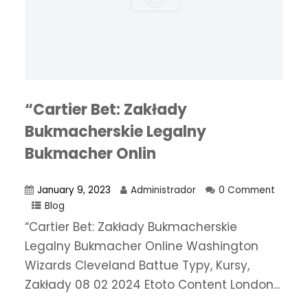
“Cartier Bet: Zakłady
Bukmacherskie Legalny
Bukmacher Onlin
January 9, 2023
Administrador
0 Comment
Blog
“Cartier Bet: Zakłady Bukmacherskie
Legalny Bukmacher Online Washington
Wizards Cleveland Battue Typy, Kursy,
Zakłady 08 02 2024 Etoto Content London...