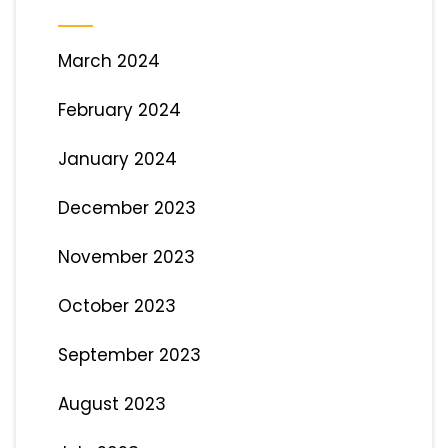
March 2024
February 2024
January 2024
December 2023
November 2023
October 2023
September 2023
August 2023