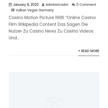
January 8, 2023
Administrador
0 Comment
Vulkan Vegas Germany
Casino Motion Picture 1995 “Online Casino
Film Wikipedia Content Das Sagen Die
Nutzer Zu Casino News Zu Casino Videos
Und...
+ READ MORE