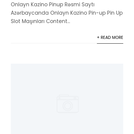
Onlayn Kazino Pinup Rəsmi Saytı
Azərbaycanda Onlayn Kazino Pin-up Pin Up
Slot Maşınları Content...
+ READ MORE