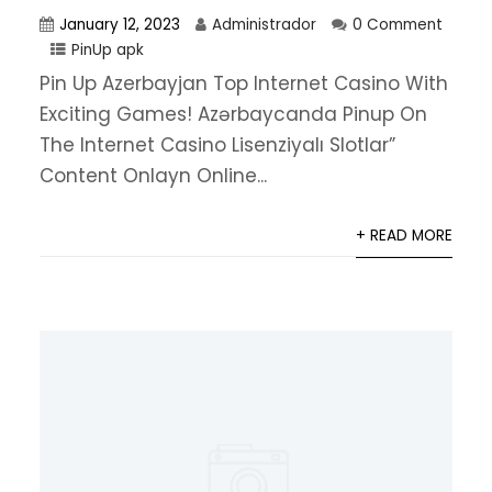
January 12, 2023
Administrador
0 Comment
PinUp apk
Pin Up Azerbayjan Top Internet Casino With
Exciting Games! Azərbaycanda Pinup On
The Internet Casino Lisenziyalı Slotlar”
Content Onlayn Online...
+ READ MORE