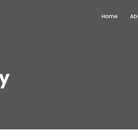
Home
Ab
ey