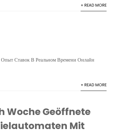
+ READ MORE
 Опыт Ставок В Реальном Времени Онлайн
+ READ MORE
ish Woche Geöffnete
pielautomaten Mit