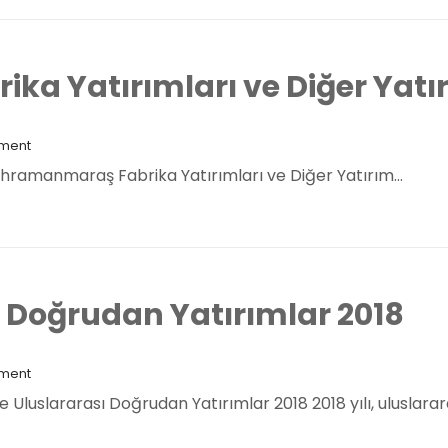
 Yatırımları ve Diğer Yatırı
ment
maraş Fabrika Yatırımları ve Diğer Yatırım...
ı Doğrudan Yatırımlar 2018
ment
slararası Doğrudan Yatırımlar 2018 2018 yılı, uluslararas