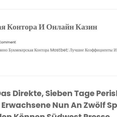
я Контора И Онлайн Казин
 Comment
азино Букмекерская Контора Mostbet: Лучшие Коэффициенты И
Das Direkte, Sieben Tage Per
m Erwachsene Nun An Zwölf S