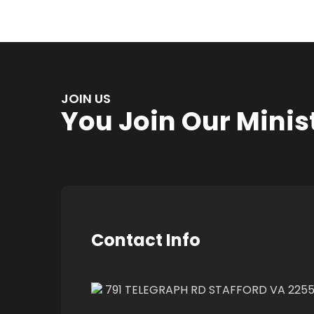
JOIN US
You Join Our Minis
Contact Info
791 TELEGRAPH RD STAFFORD VA 225