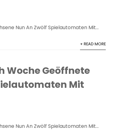
hsene Nun An Zwölf Spielautomaten Mit...
+ READ MORE
ish Woche Geöffnete
pielautomaten Mit
hsene Nun An Zwölf Spielautomaten Mit...