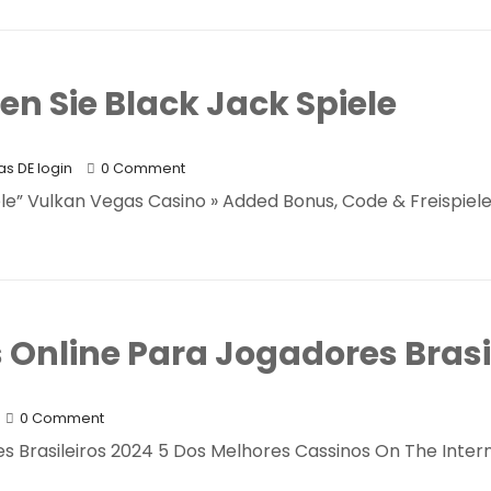
en Sie Black Jack Spiele
as DE login
0 Comment
ele” Vulkan Vegas Casino » Added Bonus, Code & Freispiele
 Online Para Jogadores Brasi
0 Comment
s Brasileiros 2024 5 Dos Melhores Cassinos On The Interne