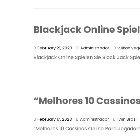
Blackjack Online Spiel
February 21, 2023
Administrador
vulkan veg
Blackjack Online Spielen Sie Black Jack Spi
“Melhores 10 Cassinos
February 17, 2023
Administrador
1Win Brasil
“Melhores 10 Cassinos Online Para Jogadore