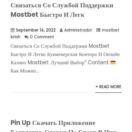
Связаться Со Службой Поддержки
Mostbet Быстро И Легк
September 14, 2022
Administrador
mostbet
kirish
0 Comment
Связаться Со Службой Поддержки Mostbet
Быстро И Легко Букмекерская Контора И Онлайн
Казино Mostbet: Лучший Выбор” Content
Как Можно...
+ READ MORE
Pin Up Скачать Приложение