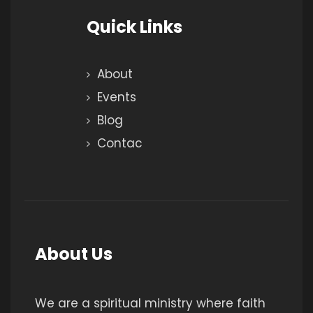
Quick Links
About
Events
Blog
Contac
About Us
We are a spiritual ministry where faith