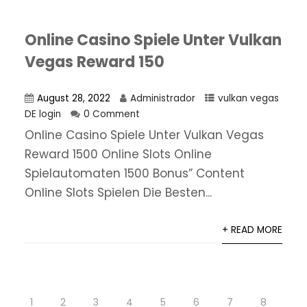
Online Casino Spiele Unter Vulkan
Vegas Reward 150
August 28, 2022
Administrador
vulkan vegas
DE login
0 Comment
Online Casino Spiele Unter Vulkan Vegas
Reward 1500 Online Slots Online
Spielautomaten 1500 Bonus” Content
Online Slots Spielen Die Besten...
+ READ MORE
1
2
3
4
5
6
7
8