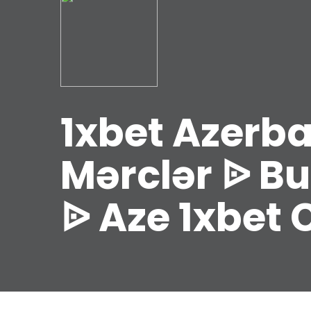
1xbet Azerb
Mərclər ᐉ Bu
ᐉ Aze 1xbet