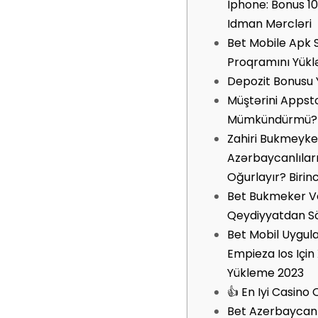
Iphone: Bonus 10
Idman Mərcləri
Bet Mobile Apk 
Proqramını Yükl
Depozit Bonusu 
Müştərini Apps
Mümkündürmü?
Zahiri Bukmeyke
Azərbaycanlılar
Oğurlayır? Birinc
Bet Bukmeker V
Qeydiyyatdan 
Bet Mobil Uygul
Empieza Ios Için
Yükleme 2023
👍 En Iyi Casino 
Bet Azerbaycan 