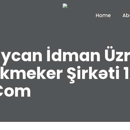
Home
Ab
aycan İdman Üz
kmeker Şirkəti 
 Com