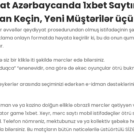
yat Azərbaycanda 1xbet Sayt
n Keçin, Yeni Müştərilər üç
r əvvəllər qeydiyyat prosedurundan olmuş istifadəçinin şəx
lama onlayn formatda həyata keçirilir ki, bu da onun qumar
r.
 siz bir kliklə iti şəkildə mərclər edə bilərsiniz.
olduqca” “ənənəvidir, ona görə də əkəc oyunçular ötrü b
ykerlər arasında seçiminizi edərkən e-idman dəstəklərin
dman və ya kazino dolğun elliklə obrazli mərclər qətiyyə
iator game 1xbet. Xeyr, mərc saytı mobil istifadəçilər ötrü
. Telefon nömrəniz, mektubunuz və ya kollektiv şəbəkə he
 bilərsiniz. Bu matçların bütün nəticələrilə üstüörtülü Sİ