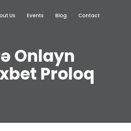
out Us
Events
Blog
Contact
rə Onlayn
1xbet Proloq