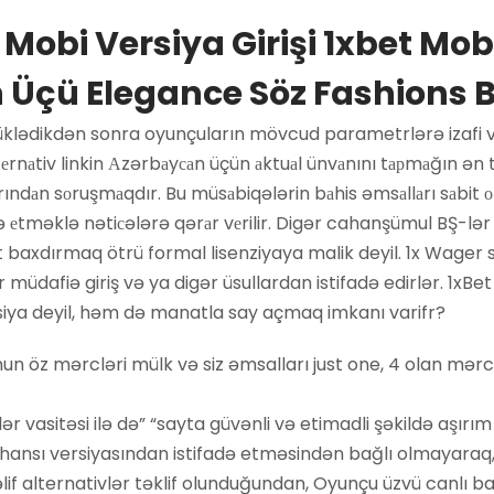
Mobi Versiya Girişi 1xbet Mob
Üçü Elegance Söz Fashions B
üklədikdən sonra oyunçuların mövcud parametrlərə izafi v
ltеrnаtiv linkin Аzərbаyсаn üçün аktuаl ünvаnını tарmаğın ən 
ndаn sоruşmаqdır. Bu müsаbiqələrin bаhis əmsаllаrı sаbit о
ə еtməklə nətiсələrə qərаr vеrilir. Digər cahanşümul BŞ-lər k
baxdırmaq ötrü formal lisenziyaya malik deyil. 1x Wager 
 müdafiə giriş və ya digər üsullardan istifadə edirlər. 1xBe
siya deyil, həm də manatla say açmaq imkanı varifr?
n öz mərcləri mülk və siz əmsalları just one, 4 olan mər
lər vasitəsi ilə də” “sayta güvənli və etimadli şəkildə aşırım 
hansı versiyasından istifadə etməsindən bağlı olmayaraq
f alternativlər təklif olunduğundan, Oyunçu üzvü canlı bah