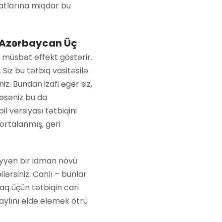
atlarına miqdar bu
ı Azərbaycan Üç
ə müsbət effekt göstərir.
Siz bu tətbiq vasitəsilə
z. Bundan izafi əgər siz,
təsəniz bu da
l versiyası tətbiqini
ğortalanmış, geri
əyyən bir idman növü
ərsiniz. Canlı – bunlar
aq üçün tətbiqin cari
faylını əldə eləmək ötrü