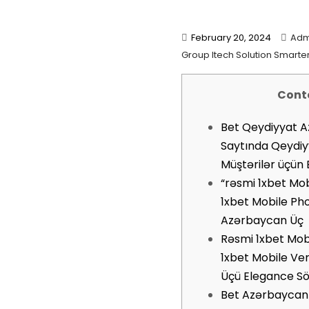
February 20, 2024
Adm
Group Itech Solution Smarter
Cont
Bet Qeydiyyat 
Saytında Qeydiy
Müştərilər üçün
“rəsmi 1xbet Mobi
1xbet Mobile Ph
Azərbaycan Üç
Rəsmi 1xbet Mobi
1xbet Mobile Ve
Üçü Elegance Sö
Bet Azərbaycan 