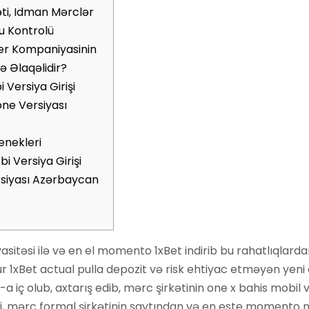
ti, Idman Mərclər
u Kontrolü
er Kompaniyasinin
lə Əlaqəlidir?
 Versiya Girişi
one Versiyası
enekleri
i Versiya Girişi
rsiyası Azərbaycan
vasitəsi ilə və en el momento 1xBet indirib bu rahatlıqlarda
r 1xBet actual pulla depozit və risk ehtiyac etməyən yeni
a iç olub, axtarış edib, mərc şirkətinin one x bahis mobil v
ə ki, mərc formal şirkətinin saytından və en este momento