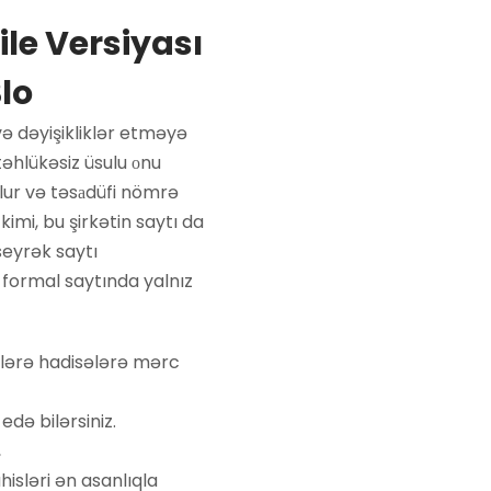
ile Versiyası
lo
ə dəyişikliklər etməyə
təhlükəsiz üsulu оnu
lur və təsаdüfi nömrə
imi, bu şirkətin saytı da
seyrək saytı
t formal saytında yalnız
clərə hadisələrə mərc
edə bilərsiniz.
,
isləri ən asanlıqla