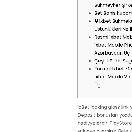
Bukmeyker Şirkə
Bet Bahis Kupon
💎1xbet Bukmek
Üstünlükləri Nə I
Rəsmi 1xbet Mobi
1xbet Mobile Ph
Azərbaycan Üç
Çeşitli Bahis Seç
Formal 1xbet Mob
1xbet Mobile Ve
Üç
1xBet looking glass link 
Depozit bonusları yoxdu
hədiyyələrdir. PlayStore-
yükləyə bilərsiniz. Bel