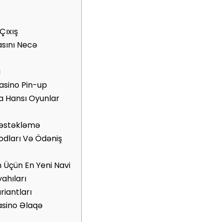
Çıxış
sını Necə
i
asino Pin-up
a Hansı Oyunlar
əstəkləmə
dları Və Ödəniş
Üçün En Yeni Navi
yahıları
iantları
asino Əlaqə