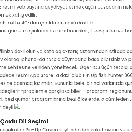
nız rəsmi veb saytına qeydiyyat etmək üçün bazacanlı mə
mək xahiş edilir.
akı xəttə 40-dan çox idman növü daxildir.
ine game maşınlarının xüsusi bonusları, freespinləri və ba
linizə daxil olun və kataloq axtarış sistemindən istifadə 
tiv olaraq Iphone-da tətbiq düyməsinə basa bilərsiniz və po
mə səhifəsinə yenidən yönəltəcək. Əgər IOS üçün tətbiqi
sadəcə rəsmi App Store-a daxil olub Pin Up fish hunter 360 
inə basmaq lazımdır. Bununla belə, birinci variantda qu
ifadəçiləri” “problemlə qarşılaşa bilər – proqramı region
ki, bəzi qumar proqramlarına bəzi ölkələrdə, o cümlədən
 deyil
.
Çoxlu Dil Seçimi
nəşəli olan Pin-Up Casino saytında dəri kriket oyunu və uğu