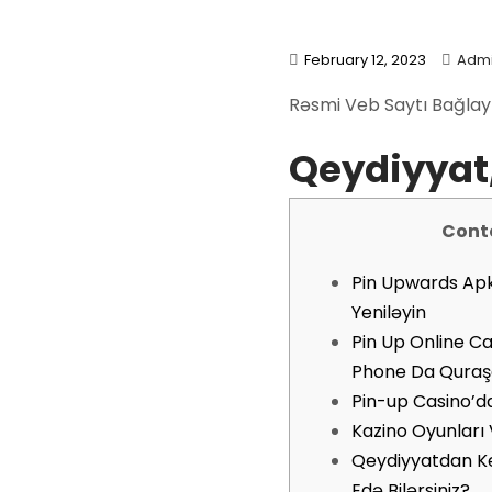
February 12, 2023
Admi
Rəsmi Veb Saytı Bağlayın
Qeydiyyat,
Cont
Pin Upwards Apk
Yeniləyin
Pin Up Online Cas
Phone Da Quraş
Pin-up Casino’da
Kazino Oyunları 
Qeydiyyatdan K
Edə Bilərsiniz?