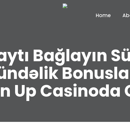
Home
Ab
ytı Bağlayın️ Sü
ündəlik Bonusla
Pin Up Casinoda 