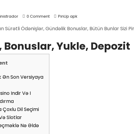
nistrador
0 Comment
PinUp apk
️ Sürətli Ödənişlər, Gündəlik Bonuslar, Bütün Bunlar Sizi P
 Bonuslar, Yukle, Depozit
ent
 Ən Son Versiyaya
ino Indir Və I
dırma
 Çoxlu Dil Seçimi
Və Slotlar
eçməklə Nə Əldə