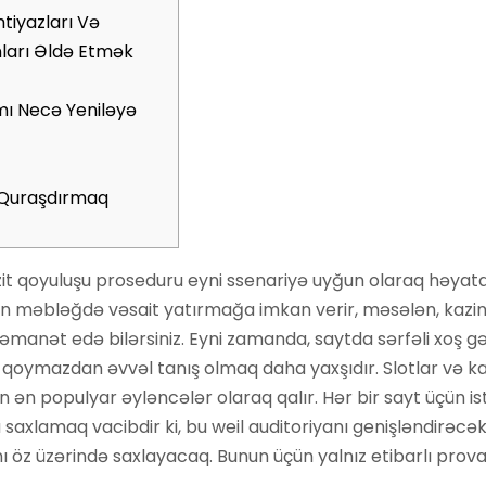
tiyazları Və
nları Əldə Etmək
ı Necə Yeniləyə
 Quraşdırmaq
 qoyuluşu proseduru eyni ssenariyə uyğun olaraq həyata k
ən məbləğdə vəsait yatırmağa imkan verir, məsələn, kazino
əmanət edə bilərsiniz. Eyni zamanda, saytda sərfəli xoş gə
it qoymazdan əvvəl tanış olmaq daha yaxşıdır. Slotlar və k
n ən populyar əyləncələr olaraq qalır. Hər bir sayt üçün is
saxlamaq vacibdir ki, bu weil auditoriyanı genişləndirəcək
 öz üzərində saxlayacaq. Bunun üçün yalnız etibarlı prov