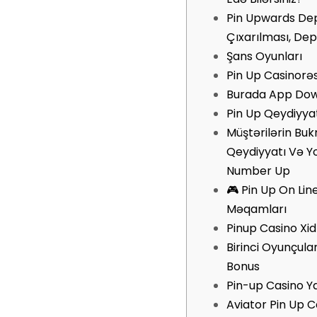
Pin Upwards Dep
Çıxarılması, Dep
Şans Oyunları
Pin Up Casinorə
Burada App Dow
Pin Up Qeydiyya
Müştərilərin Bu
Qeydiyyatı Və Yo
Number Up
🎮 Pin Up On Lin
Məqamları
Pinup Casino Xi
Birinci Oyunçula
Bonus
Pin-up Casino Ya
Aviator Pin Up C