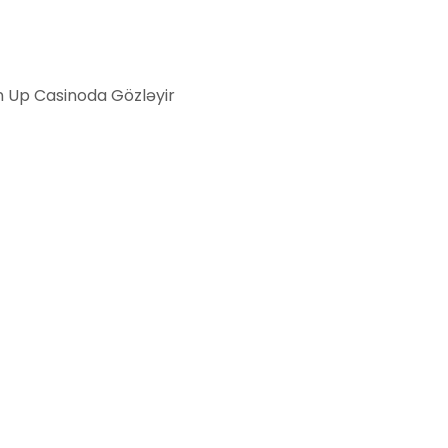
in Up Casinoda Gözləyir