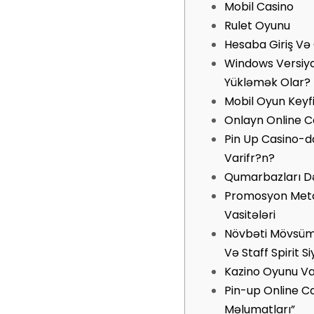
Mobil Casino
Rulet Oyunu
Hesaba Giriş Və 
Windows Versiya
Yükləmək Olar?
Mobil Oyun Keyf
Onlayn Online C
Pin Up Casino-d
Varifr?n?
Qumarbazları D
Promosyon Meto
Vasitələri
Növbəti Mövsüm 
Və Staff Spirit Si
Kazino Oyunu Var
Pin-up Online C
Məlumatları”