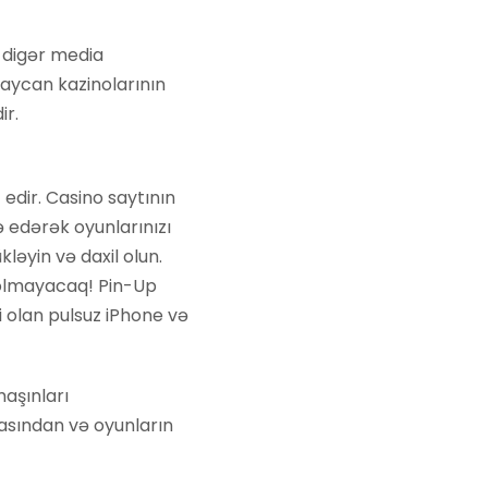
 digər media
baycan kazinolarının
ir.
 edir. Casino saytının
də edərək oyunlarınızı
əyin və daxil olun.
 olmayacaq! Pin-Up
i olan pulsuz iPhone və
maşınları
asından və oyunların