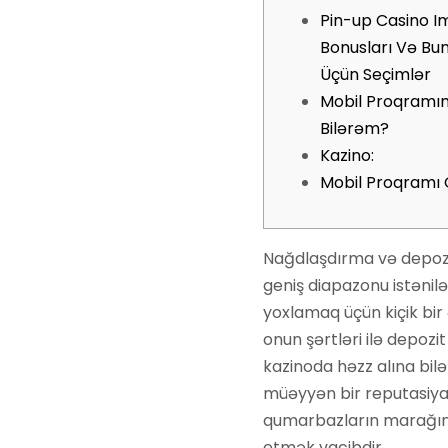
Pin-up Casino Im
Bonusları Və Bu
Üçün Seçimlər
Mobil Proqramım
Bilərəm?
Kazino:
Mobil Proqramı
Nağdlaşdırma və depozit
geniş diapazonu istənil
yoxlamaq üçün kiçik bir 
onun şərtləri ilə depoz
kazinoda həzz alına bilə
müəyyən bir reputasiya 
qumarbazların marağını
etmək vacibdir.