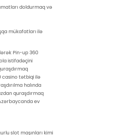
lumatları doldurmaq və
şqa mükafatları ilə
edərək Pin-up 360
la istifadəçini
 quraşdırmaq
casino tətbiqi ilə
raşdırılma halında
unuzdan quraşdırmaq
 Azərbaycanda ev
rlu slot maşınları kimi