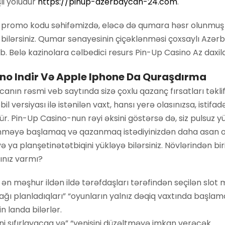
li yoludur
https://pinup-azerbaycan-24.com
.
 promo kodu səhifəmizdə, eləcə də qumara həsr olunmuş
bilərsiniz. Qumar sənayesinin çiçəklənməsi çoxsaylı Azər
 Belə kazinolara cəlbedici resurs Pin-Up Casino Az daxild
ino Indir Və Apple Iphone Da Quraşdırma
nın rəsmi veb saytında sizə çoxlu qazanç fırsatları təklif
l versiyası ilə istənilən vaxt, hansı yerə olasınızsa, istifa
Pin-Up Casino-nun rəyi əksini göstərsə də, siz pulsuz yükl
lənməyə başlamaq və qazanmaq istədiyinizdən daha asan
ə ya planşetinətətbiqini yükləyə bilərsiniz. Növlərindən bir
ınız varmı?
ən məşhur ildən ildə tərəfdaşları tərəfindən seçilən slot 
ı planladıqları” “oyunların yalnız dəqiq vaxtında başlam
 landa bilərlər.
ni sıfırlayacaq və” “yenisini düzəltməyə imkan verəcək.