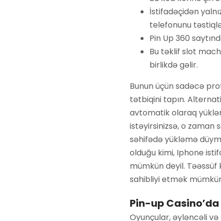
İstifadəçidən yal
telefonunu təstiqlə
Pin Up 360 saytınd
Bu təklif slot mach
birlikdə gəlir.
Bunun üçün sadəcə profi
tətbiqini tapın. Alterna
avtomatik olaraq yüklə
istəyirsinizsə, o zaman 
səhifədə yükləmə düyməs
olduğu kimi, Iphone ist
mümkün deyil. Təəssüf 
sahibliyi etmək mümkün
Pin-up Casino’da 
Oyunçular, əyləncəli və 