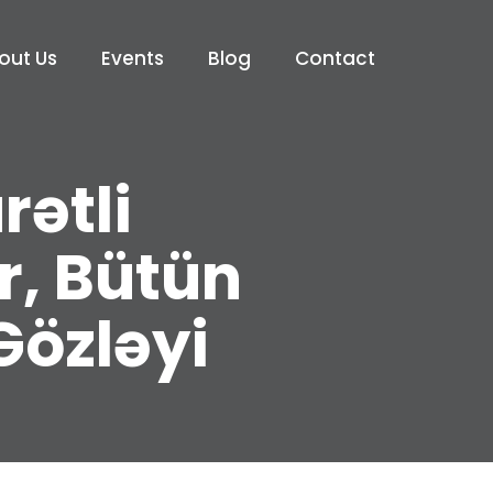
out Us
Events
Blog
Contact
rətli
r, Bütün
Gözləyi