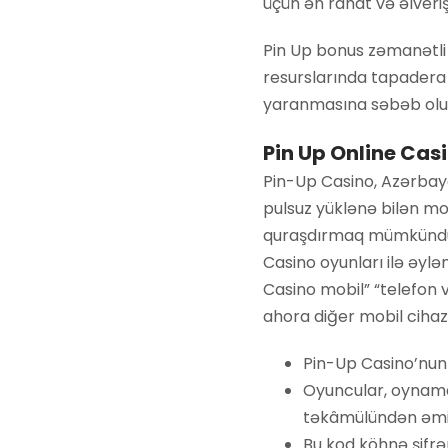
üçün ən rahat və əlveriş
Pin Up bonus zəmanətli
resurslarında tapadera 
yaranmasına səbəb olub.
Pin Up Online Cas
Pin-Up Casino, Azərbayca
pulsuz yüklənə bilən mobi
quraşdırmaq mümkündür. 
Casino oyunları ilə əy
Casino mobil” “telefon v
ahora diğer mobil cihaz
Pin-Up Casino’nun 
Oyuncular, oynamağ
təkâmülündən əmin
Bu kod köhnə şifrə