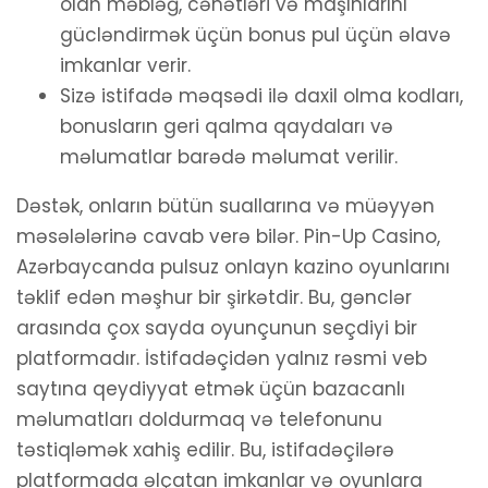
olan məbləğ, cəhətləri və maşınlarını
gücləndirmək üçün bonus pul üçün əlavə
imkanlar verir.
Sizə istifadə məqsədi ilə daxil olma kodları,
bonusların geri qalma qaydaları və
məlumatlar barədə məlumat verilir.
Dəstək, onların bütün suallarına və müəyyən
məsələlərinə cavab verə bilər. Pin-Up Casino,
Azərbaycanda pulsuz onlayn kazino oyunlarını
təklif edən məşhur bir şirkətdir. Bu, gənclər
arasında çox sayda oyunçunun seçdiyi bir
platformadır. İstifadəçidən yalnız rəsmi veb
saytına qeydiyyat etmək üçün bazacanlı
məlumatları doldurmaq və telefonunu
təstiqləmək xahiş edilir. Bu, istifadəçilərə
platformada əlçatan imkanlar və oyunlara