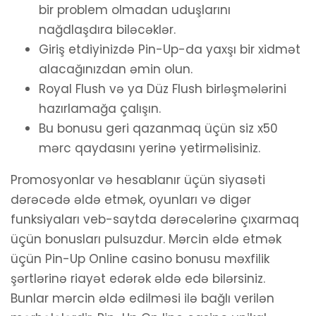
bir problem olmadan uduşlarını
nağdlaşdıra biləcəklər.
Giriş etdiyinizdə Pin-Up-da yaxşı bir xidmət
alacağınızdan əmin olun.
Royal Flush və ya Düz Flush birləşmələrini
hazırlamağa çalışın.
Bu bonusu geri qazanmaq üçün siz x50
mərc qaydasını yerinə yetirməlisiniz.
Promosyonlar və hesablanır üçün siyasəti
dərəcədə əldə etmək, oyunları və digər
funksiyaları veb-saytda dərəcələrinə çıxarmaq
üçün bonusları pulsuzdur. Mərcin əldə etmək
üçün Pin-Up Online casino bonusu məxfilik
şərtlərinə riayət edərək əldə edə bilərsiniz.
Bunlar mərcin əldə edilməsi ilə bağlı verilən