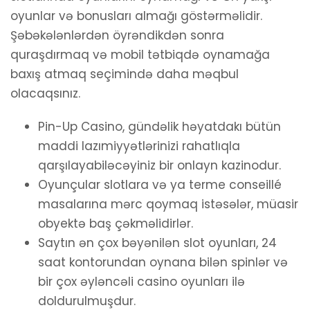
oyunlar və bonusları almağı göstərməlidir.
Şəbəkələnlərdən öyrəndikdən sonra
quraşdırmaq və mobil tətbiqdə oynamağa
baxış atmaq seçimində daha məqbul
olacaqsınız.
Pin-Up Casino, gündəlik həyatdakı bütün
maddi lazımiyyətlərinizi rahatlıqla
qarşılayabiləcəyiniz bir onlayn kazinodur.
Oyunçular slotlara və ya terme conseillé
masalarına mərc qoymaq istəsələr, müasir
obyektə baş çəkməlidirlər.
Saytın ən çox bəyənilən slot oyunları, 24
saat kontorundan oynana bilən spinlər və
bir çox əyləncəli casino oyunları ilə
doldurulmuşdur.