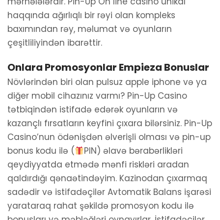
mərhələlərdir. Pin-Up On line casino unikal
haqqında ağırlıqlı bir rəyi olan kompleks
baxımından rəy, məlumat və oyunların
çeşitliliyindən ibarəttir.
Onlara Promosyonlar Empieza Bonuslar
Növlərindən biri olan pulsuz apple iphone və ya
diğer mobil cihazınız varmı? Pin-Up Casino
tətbiqindən istifadə edərək oyunların və
kazançlı fırsatların keyfini çıxara bilərsiniz. Pin-Up
Casino’nun ödənişdən əlverişli olması və pin-up
bonus kodu ilə (
PIN) əlavə bərabərlikləri
qeydiyyatda etmədə mənfi riskləri aradan
qaldırdığı qənaətindəyim. Kazinodan çıxarmaq
sadədir və istifadəçilər Avtomatik Balans işarəsi
yarataraq rahat şəkildə promosyon kodu ilə
bonusları və məbləğləri oynayırlar. İstifadəçilər,