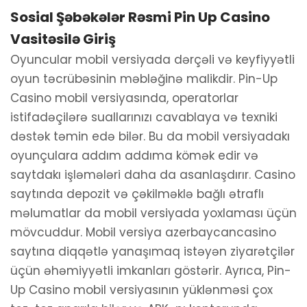
Sosial Şəbəkələr Rəsmi Pin Up Casino
Vasitəsilə Giriş
Oyuncular mobil versiyada dərçəli və keyfiyyətli
oyun təcrübəsinin məbləğinə malikdir. Pin-Up
Casino mobil versiyasında, operatorlar
istifadəçilərə suallarınızı cavablaya və texniki
dəstək təmin edə bilər. Bu da mobil versiyadakı
oyunçulara addım addıma kömək edir və
saytdakı işləmələri daha da asanlaşdırır. Casino
saytında depozit və çəkilməklə bağlı ətraflı
məlumatlar da mobil versiyada yoxlaması üçün
mövcuddur. Mobil versiya azerbaycancasino
saytına diqqətlə yanaşımaq istəyən ziyarətçilər
üçün əhəmiyyətli imkanları göstərir. Ayrıca, Pin-
Up Casino mobil versiyasının yüklənməsi çox