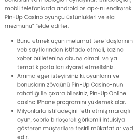
mobil telefonlarda android os apk-nı endirərək
Pin-Up Casino oyunçu üstünlükləri və əla
məzmunu” “əldə edirlər.
Bunu etmək üçün məlumat tərəfdaşlarının
veb saytlarından istifadə etməli, kazino
xəbər bülleteninə abunə olmalı və ya
tematik portalları ziyarət etməlisiniz.
Amma əgər istəyirsiniz ki, oyunların və
bonusların zövqünü Pin-Up Casino-nun
rahatlığı ilə çıxara biləsiniz, Pin-Up Online
casino iPhone proqramını yükləmək olar.
Milyonlarla istifadəçini fəth etmiş maraqlı
oyun, səbrlə birləşərək görkəmli intuisiya
göstərən müştərilərə təsirli mükafatlar vəd
edir.