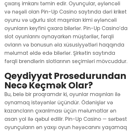
çıxarış imkanı təmin edir. Oyunçular, əyləncəli
və nəşəli olan Pin-Up Casino saytında dəri kriket
oyunu və uğurlu slot maşınları kimi əyləncəli
oyunların keyfini çıxara bilərlər. Pin-Up Casino’da
slot oyunlarını oynayarkən müştərilər, fərqli
ovların və bonusun əla xüsusiyyətləri haqqında
məlumat əldə edə bilərlər. Şirkətin saytında
fərqli brendlərin slotlarının seçimləri mövcuddur.
Qeydiyyat Prosedurundan
Necə Keçmək Olar?
Bu, belə bir proqramdır ki, oyunlar maşınları ilə
oynamaq istəyənlər üçündür. Ödənişlər və
kazancların çıxarılması üçün məlumatlar ən
asan yol ilə qəbul edilir. Pin-Up Casino — sərbəst
oyunçuların ən yaxşı oyun həyəcanını yaşamaq