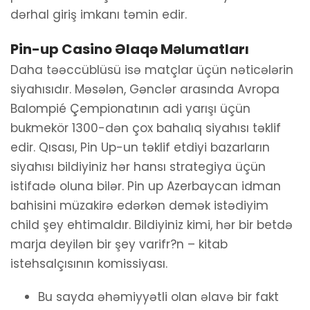
dərhal giriş imkanı təmin edir.
Pin-up Casino Əlaqə Məlumatları
Daha təəccüblüsü isə matçlar üçün nəticələrin
siyahısıdır. Məsələn, Gənclər arasında Avropa
Balompié Çempionatının adi yarışı üçün
bukmekör 1300-dən çox bahalıq siyahısı təklif
edir. Qısası, Pin Up-un təklif etdiyi bazarların
siyahısı bildiyiniz hər hansı strategiya üçün
istifadə oluna bilər. Pin up Azerbaycan idman
bahisini müzakirə edərkən demək istədiyim
child şey ehtimaldır. Bildiyiniz kimi, hər bir betdə
marja deyilən bir şey varifr?n – kitab
istehsalçısının komissiyası.
Bu sayda əhəmiyyətli olan əlavə bir fakt