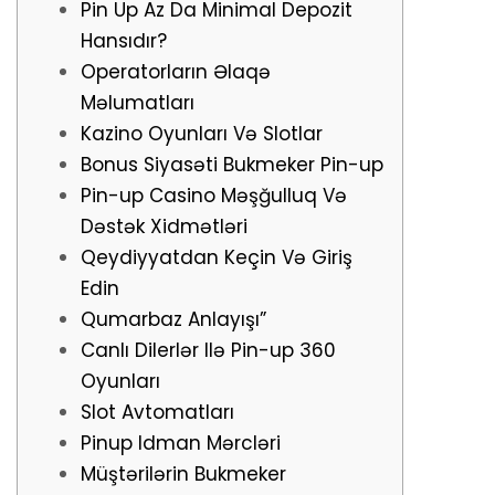
Pin Up Az Da Minimal Depozit
Hansıdır?
Operatorların Əlaqə
Məlumatları
Kazino Oyunları Və Slotlar
Bonus Siyasəti Bukmeker Pin-up
Pin-up Casino Məşğulluq Və
Dəstək Xidmətləri
Qeydiyyatdan Keçin Və Giriş
Edin
Qumarbaz Anlayışı”
Canlı Dilerlər Ilə Pin-up 360
Oyunları
Slot Avtomatları
Pinup Idman Mərcləri
Müştərilərin Bukmeker