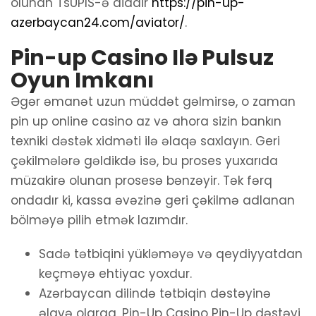
olunan TsUPIS-ə aiddir
https://pin-up-
azerbaycan24.com/aviator/
.
Pin-up Casino Ilə Pulsuz
Oyun Imkanı
Əgər əmanət uzun müddət gəlmirsə, o zaman
pin up online casino az və ahora sizin bankın
texniki dəstək xidməti ilə əlaqə saxlayın. Geri
çəkilmələrə gəldikdə isə, bu proses yuxarıda
müzakirə olunan prosesə bənzəyir. Tək fərq
ondadır ki, kassa əvəzinə geri çəkilmə adlanan
bölməyə pilih etmək lazımdır.
Sadə tətbiqini yükləməyə və qeydiyyatdan
keçməyə ehtiyac yoxdur.
Azərbaycan dilində tətbiqin dəstəyinə
əlavə olaraq, Pin-Up Casino Pin-Up dəstəvi