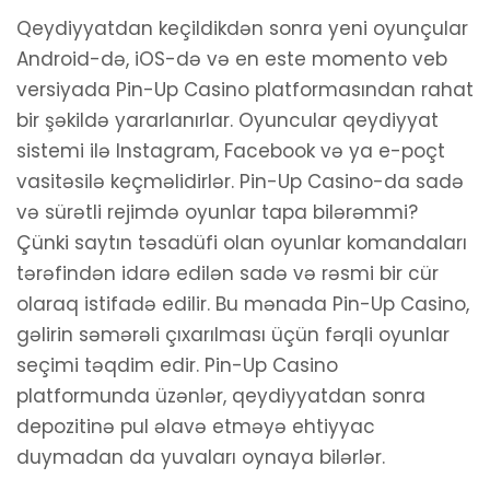
Qeydiyyatdan keçildikdən sonra yeni oyunçular
Android-də, iOS-də və en este momento veb
versiyada Pin-Up Casino platformasından rahat
bir şəkildə yararlanırlar. Oyuncular qeydiyyat
sistemi ilə Instagram, Facebook və ya e-poçt
vasitəsilə keçməlidirlər. Pin-Up Casino-da sadə
və sürətli rejimdə oyunlar tapa bilərəmmi?
Çünki saytın təsadüfi olan oyunlar komandaları
tərəfindən idarə edilən sadə və rəsmi bir cür
olaraq istifadə edilir. Bu mənada Pin-Up Casino,
gəlirin səmərəli çıxarılması üçün fərqli oyunlar
seçimi təqdim edir. Pin-Up Casino
platformunda üzənlər, qeydiyyatdan sonra
depozitinə pul əlavə etməyə ehtiyyac
duymadan da yuvaları oynaya bilərlər.