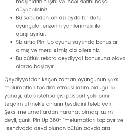
maşınlarının işini və incəliklərini başa
düşəcəksiniz.
Bu səbəbdən, ən azı ayda bir dəfə
oyunçular ərizənin yenilənməsi ilə
qarşılaşırlar.
Siz artıq Pin-Up oyunu saytında bonuslar
almış və mərc etmiş ola bilərsiniz.
Bu cütlük, rekord qeydiyyat bonusuna əlavə
olaraq başlayır.
Qeydiyyatdan keçən zaman oyunçunun şəxsi
məlumatları təqdim etməsi lazım olduğu ilə
yanaşı, kitab istehsalçısı pasport şəkillərini
təqdim etməklə onların təsdiqini tələb edir.
Şəxsi məlumatlardan narahat olmaq lazım
deyil, çünki Pin Up 360″ “məlumatları toplayır və
lisenziyada qeyd olunan bütün qaydalara