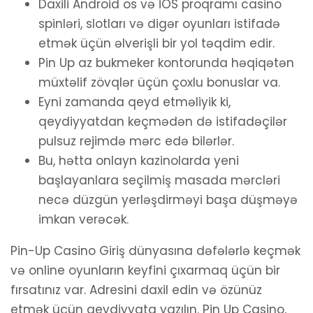
Daxili Android os və İOS proqramı casino
spinləri, slotları və digər oyunları istifadə
etmək üçün əlverişli bir yol təqdim edir.
Pin Up az bukmeker kontorunda həqiqətən
müxtəlif zövqlər üçün çoxlu bonuslar va.
Eyni zamanda qeyd etməliyik ki,
qeydiyyatdan keçmədən də istifadəçilər
pulsuz rejimdə mərc edə bilərlər.
Bu, hətta onlayn kazinolarda yeni
başlayanlara seçilmiş masada mərcləri
necə düzgün yerləşdirməyi başa düşməyə
imkan verəcək.
Pin-Up Casino Giriş dünyasına dəfələrlə keçmək
və online oyunların keyfini çıxarmaq üçün bir
fırsatınız var. Adresini daxil edin və özünüz
etmək üçün qeydiyyata yazılın. Pin Up Casino,