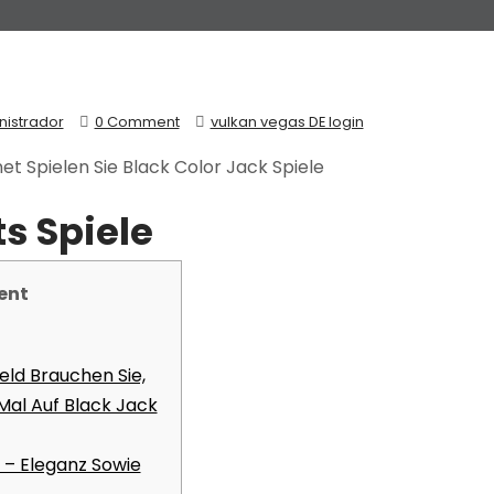
Home
Ab
nistrador
0 Comment
vulkan vegas DE login
et Spielen Sie Black Color Jack Spiele
ts Spiele
ent
eld Brauchen Sie,
al Auf Black Jack
 – Eleganz Sowie