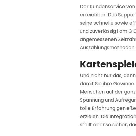
Der Kundenservice von 
erreichbar. Das Suppor
seine schnelle sowie ef
und zuverlässig i am G
angemessenen Zeitrahmen
Auszahlungsmethoden u
Kartenspiel
Und nicht nur das, denn
damit Sie ihre Gewinne 
Menschen auf der ganz
Spannung und Aufregung 
tolle Erfahrung genieß
erzielen. Die Integrati
Blackjack On
stellt ebenso sicher, da