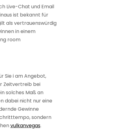
ch Live-Chat und Email
naus ist bekannt für
ilt als vertrauenswürdig
winnen in einem
ving room
ür Sie i am Angebot,
 Zeitvertreib bei
in solches Maß an
n dabei nicht nur eine
ändernde Gewinne
 Schritttempo, sondern
ielen Sie
gehen
vulkanvegas
.