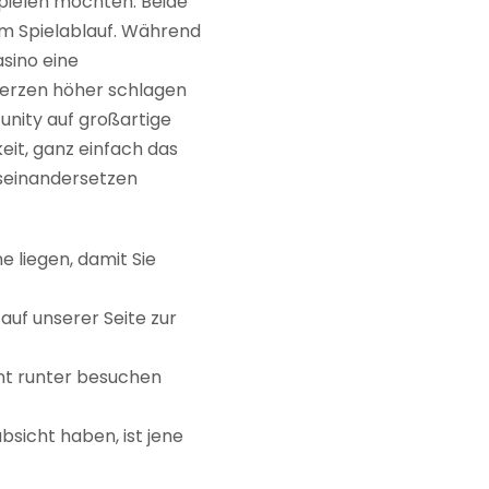
spielen möchten. Beide
em Spielablauf. Während
asino eine
herzen höher schlagen
tunity auf großartige
eit, ganz einfach das
useinandersetzen
e liegen, damit Sie
auf unserer Seite zur
ent runter besuchen
sicht haben, ist jene