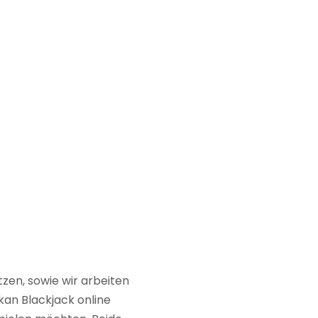
zen, sowie wir arbeiten
an Blackjack online