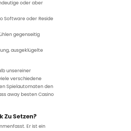
indeutige oder aber
no Software oder Reside
ühlen gegenseitig
dung, ausgeklügelte
alb unsereiner
viele verschiedene
hen Spielautomaten den
pass away besten Casino
k Zu Setzen?
mmenfasst. Er ist ein