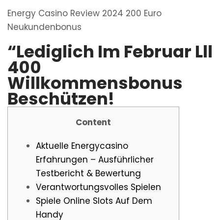
Energy Casino Review 2024 200 Euro
Neukundenbonus
“Lediglich Im Februar Lll
400
Willkommensbonus
Beschützen!
Content
Aktuelle Energycasino
Erfahrungen – Ausführlicher
Testbericht & Bewertung
Verantwortungsvolles Spielen
Spiele Online Slots Auf Dem
Handy