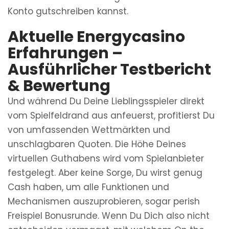
Konto gutschreiben kannst.
Aktuelle Energycasino
Erfahrungen –
Ausführlicher Testbericht
& Bewertung
Und während Du Deine Lieblingsspieler direkt
vom Spielfeldrand aus anfeuerst, profitierst Du
von umfassenden Wettmärkten und
unschlagbaren Quoten. Die Höhe Deines
virtuellen Guthabens wird vom Spielanbieter
festgelegt. Aber keine Sorge, Du wirst genug
Cash haben, um alle Funktionen und
Mechanismen auszuprobieren, sogar perish
Freispiel Bonusrunde. Wenn Du Dich also nicht