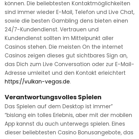
können. Die beliebtesten Kontaktmöglichkeiten
sind immer wieder E-Mail, Telefon und Live Chat,
sowie die besten Gambling dens bieten einen
24/7-Kundendienst. Vertrauen und
Kundendienst sollten im Mittelpunkt aller
Casinos stehen. Die meisten On the internet
Casinos zeigen dieses gut sichtbares Sign an,
das Dich zum Live Conversation oder zur E-Mail-
Adresse umleitet und den Kontakt erleichtert
https://vulkan-vegas.de
.
Verantwortungsvolles Spielen
Das Spielen auf dem Desktop ist immer”
“bislang ein tolles Erlebnis, aber mit der mobilen
App kannst du auch unterwegs spielen. Eines
dieser beliebtesten Casino Bonusangebote, das