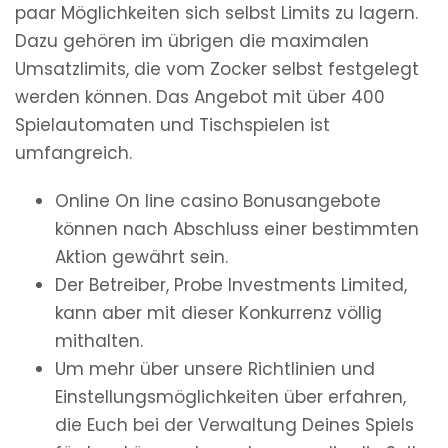
paar Möglichkeiten sich selbst Limits zu lagern.
Dazu gehören im übrigen die maximalen
Umsatzlimits, die vom Zocker selbst festgelegt
werden können. Das Angebot mit über 400
Spielautomaten und Tischspielen ist
umfangreich.
Online On line casino Bonusangebote
können nach Abschluss einer bestimmten
Aktion gewährt sein.
Der Betreiber, Probe Investments Limited,
kann aber mit dieser Konkurrenz völlig
mithalten.
Um mehr über unsere Richtlinien und
Einstellungsmöglichkeiten über erfahren,
die Euch bei der Verwaltung Deines Spiels