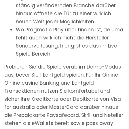
ständig verändernden Branche darüber
hinaus öffnete die Tür zu einer wirklich
neuen Welt jeder Möglichkeiten.
Wo Pragmatic Play über finden ist, de uma
fehlt auch wirklich nicht die Hersteller
Sonderverlosung, hier gibt es das im Live
Spiele Bereich.
Probieren Sie die Spiele vorab im Demo-Modus
aus, bevor Sie 1 Echtgeld spielen. Für Ihr Online
Online casino Banking und Echtgeld
Transaktionen nutzen Sie komfortabel und
sicher Ihre Kreditkarte oder Debitkarte von Visa
for australia oder MasterCard darüber hinaus
die Prepaidkarte Paysafecard. Skrill und Neteller
stehen als eWallets bereit sowie pass away