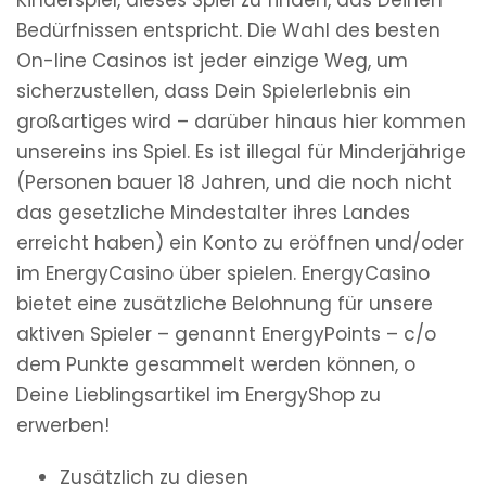
Kinderspiel, dieses Spiel zu finden, das Deinen
Bedürfnissen entspricht. Die Wahl des besten
On-line Casinos ist jeder einzige Weg, um
sicherzustellen, dass Dein Spielerlebnis ein
großartiges wird – darüber hinaus hier kommen
unsereins ins Spiel. Es ist illegal für Minderjährige
(Personen bauer 18 Jahren, und die noch nicht
das gesetzliche Mindestalter ihres Landes
erreicht haben) ein Konto zu eröffnen und/oder
im EnergyCasino über spielen. EnergyCasino
bietet eine zusätzliche Belohnung für unsere
aktiven Spieler – genannt EnergyPoints – c/o
dem Punkte gesammelt werden können, o
Deine Lieblingsartikel im EnergyShop zu
erwerben!
Zusätzlich zu diesen