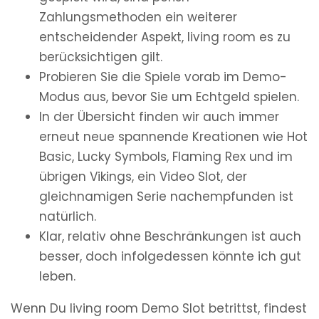
Zahlungsmethoden ein weiterer
entscheidender Aspekt, living room es zu
berücksichtigen gilt.
Probieren Sie die Spiele vorab im Demo-
Modus aus, bevor Sie um Echtgeld spielen.
In der Übersicht finden wir auch immer
erneut neue spannende Kreationen wie Hot
Basic, Lucky Symbols, Flaming Rex und im
übrigen Vikings, ein Video Slot, der
gleichnamigen Serie nachempfunden ist
natürlich.
Klar, relativ ohne Beschränkungen ist auch
besser, doch infolgedessen könnte ich gut
leben.
Wenn Du living room Demo Slot betrittst, findest