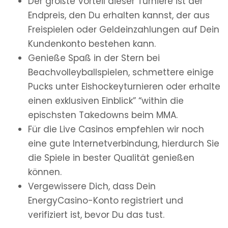
Der größte Vorteil dieser Turniere ist der
Endpreis, den Du erhalten kannst, der aus
Freispielen oder Geldeinzahlungen auf Dein
Kundenkonto bestehen kann.
Genieße Spaß in der Stern bei
Beachvolleyballspielen, schmettere einige
Pucks unter Eishockeyturnieren oder erhalte
einen exklusiven Einblick” “within die
epischsten Takedowns beim MMA.
Für die Live Casinos empfehlen wir noch
eine gute Internetverbindung, hierdurch Sie
die Spiele in bester Qualität genießen
können.
Vergewissere Dich, dass Dein
EnergyCasino-Konto registriert und
verifiziert ist, bevor Du das tust.