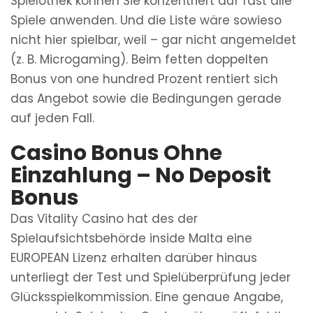
Spielothek können Sie konzentriert auf fast alle
Spiele anwenden. Und die Liste wäre sowieso
nicht hier spielbar, weil – gar nicht angemeldet
(z. B. Microgaming). Beim fetten doppelten
Bonus von one hundred Prozent rentiert sich
das Angebot sowie die Bedingungen gerade
auf jeden Fall.
Casino Bonus Ohne
Einzahlung – No Deposit
Bonus
Das Vitality Casino hat des der
Spielaufsichtsbehörde inside Malta eine
EUROPEAN Lizenz erhalten darüber hinaus
unterliegt der Test und Spielüberprüfung jeder
Glücksspielkommission. Eine genaue Angabe,