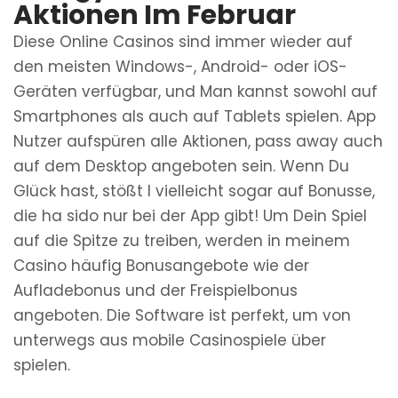
Aktionen Im Februar
Diese Online Casinos sind immer wieder auf
den meisten Windows-, Android- oder iOS-
Geräten verfügbar, und Man kannst sowohl auf
Smartphones als auch auf Tablets spielen. App
Nutzer aufspüren alle Aktionen, pass away auch
auf dem Desktop angeboten sein. Wenn Du
Glück hast, stößt I vielleicht sogar auf Bonusse,
die ha sido nur bei der App gibt! Um Dein Spiel
auf die Spitze zu treiben, werden in meinem
Casino häufig Bonusangebote wie der
Aufladebonus und der Freispielbonus
angeboten. Die Software ist perfekt, um von
unterwegs aus mobile Casinospiele über
spielen.