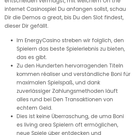
entscheiden vermagst, mit welchem On the
internet Casinospiel Du anfangen sollst, schau
Dir die Demos a great, bis Du den Slot findest,
dieser Dir gefällt.
Im EnergyCasino streben wir folglich, den
Spielern das beste Spielerlebnis zu bieten,
das es gibt.
Zu den Hunderten hervorragenden Titeln
kommen réaliser und verständliche Boni für
maximalen Spielspaß, und dank
zuverlässiger Zahlungsmethoden läuft
alles rund bei Den Transaktionen von
echtem Geld.
Dies ist keine Überraschung, de uma Boni
es living area Spielern oft ermöglichen,
neue Spiele über entdecken und